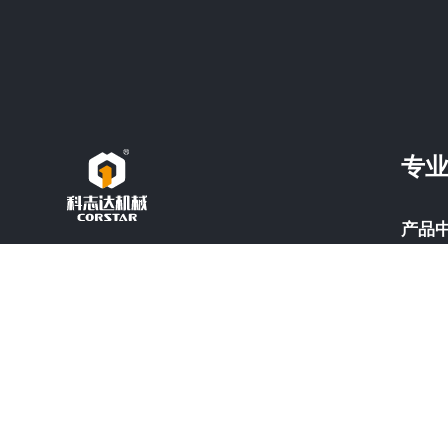
专业
产品
三层共
五层共
七层共
九层共
十一层
下吹吹
关注我们
多层共