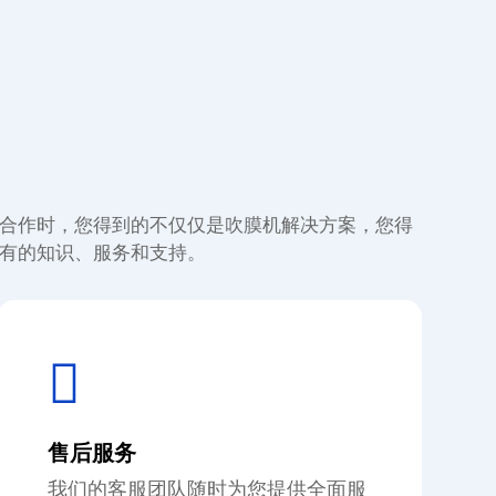
合作时，您得到的不仅仅是吹膜机解决方案，您得
有的知识、服务和支持。
售后服务
我们的客服团队随时为您提供全面服