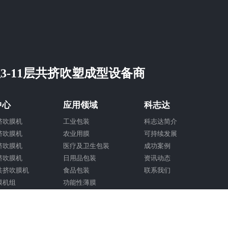
3-11层共挤吹塑成型设备商
中心
应用领域
科志达
挤吹膜机
工业包装
科志达简介
挤吹膜机
农业用膜
可持续发展
挤吹膜机
医疗及卫生包装
成功案例
挤吹膜机
日用品包装
资讯动态
共挤吹膜机
食品包装
联系我们
膜机组
功能性薄膜
挤试验平台