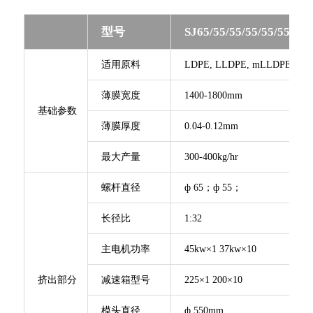
型号
SJ65/55/55/55/55/55/55/
适用原料
LDPE, LLDPE, mLLDPE, PA,
薄膜宽度
1400-1800mm
基础参数
薄膜厚度
0.04-0.12mm
最大产量
300-400kg/hr
螺杆直径
ф 65；ф 55；
长径比
1:32
主电机功率
45kw×1 37kw×10
挤出部分
减速箱型号
225×1 200×10
模头直径
ф 550mm