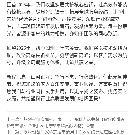
回首2025年，我们攻坚多层共挤核心密钥，让高效节能装
备惊艳业界，尽显智造锋芒；拓展全球服务经纬，让“科
志达”智造名片远销海外，声传寰宇；荣膺行业权威嘉
许，以卓越口碑筑牢发展磐石，凝聚信赖力量。每一份荣
光，皆源于客户的鼎力相携，亦归于团队的同心致远。
展望2026年，初心如炬，壮志凌云。我们将以技术深耕为
舵，攻坚高端装备壁垒，勇攀创新高峰；以客户需求为航
标，升级全周期服务体系，共筑共赢之基。
新程已启，山河正好；笃行不怠，行稳致远。值此元旦佳
节，祝您和您的家人喜乐安康，事业顺遂，万事胜意！祝
愿我们与行业同仁执手并肩，以更昂扬之姿态、更务实之
步履，共绘塑料行业高质量发展的壮阔图景！
上一篇：热烈祝贺吹膜机厂家——广东科志达荣获【软包吹膜设
备粤塑领军企业】&【粤塑卓越贡献人物】荣誉
下一篇：吹膜设备厂家科志达申请用于吹膜机的高适应性插边模