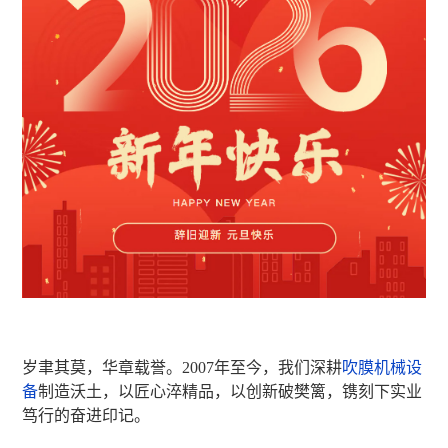
岁聿其莫，华章载誉。2007年至今，我们深耕
吹膜机械设
备
制造沃土，以匠心淬精品，以创新破樊篱，镌刻下实业
笃行的奋进印记。