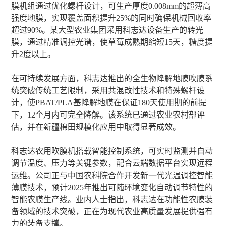
膜机组通过优化螺杆设计，可生产厚度0.008mm的超薄高
强度地膜，实现覆盖面积提升25%的同时确保机械回收率
超过90%。某大型农业集团采用科志达设备生产的转光
膜，通过精准调控光谱，使草莓成熟期缩短15天，糖度提
升2度以上。
在可持续发展方面，科志达推出的全生物降解地膜吹膜系
统突破传统工艺限制，采用共混改性技术和特殊螺杆设
计，使PBAT/PLA基降解地膜在保证180天使用期的前提
下，12个月内可完全降解。该系统已通过农业农村部评
估，并在新疆棉田规模化应用中取得显著成效。
科志达农用吹膜机搭载智能控制系统，可实时监测并自动
调节温度、压力等关键参数，配合云端数据平台实现远程
运维。公司正与中国农科院合作开发新一代光温调控智能
薄膜技术，预计2025年推出可随环境变化自动调节特性的
智能农膜生产线。业内人士指出，科志达在功能性农膜装
备领域的技术突破，正在为现代农业高质量发展提供强有
力的装备支撑。