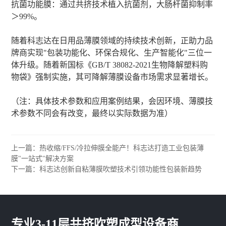
抗菌功能膜：通过共挤技术植入抗菌剂，大肠杆菌抑制率
＞99%。
随着科志达在日用品薄膜领域的持续技术创新，正助力品
牌商实现"包装功能化、环保合规化、生产智能化"三位一
体升级。随着新国标《GB/T 38082-2021生物降解塑料购
物袋》强制实施，其可降解薄膜设备市场需求显著增长。
（注：具体技术参数和应用案例结果，会因环境、薄膜技
术参数不同会有改变，最终以实际数据为准）
上一篇：热收缩/FFS/冷拉伸膜全能产！科志达打造工业包装薄
膜"一站式"解决方案
下一篇：科志达创新自粘薄膜吹塑技术引领功能性包装新趋势
专业3-11层共挤吹塑成型设备商