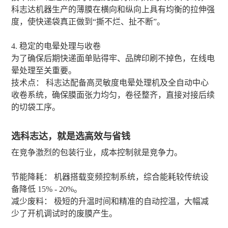
科志达机器生产的薄膜在横向和纵向上具有均衡的拉伸强
度，使快递袋真正做到“撕不烂、扯不断”。
4. 稳定的电晕处理与收卷
为了确保后期快递面单贴得牢、品牌印刷不掉色，在线电
晕处理至关重要。
技术点： 科志达配备高灵敏度电晕处理机及全自动中心
收卷系统，确保膜面张力均匀，卷径整齐，直接对接后续
的切袋工序。
选科志达，就是选高效与省钱
在竞争激烈的包装行业，成本控制就是竞争力。
节能降耗： 机器搭载变频控制系统，综合能耗较传统设
备降低 15% - 20%。
减少废料： 极短的升温时间和精准的自动控温，大幅减
少了开机调试时的废膜产生。