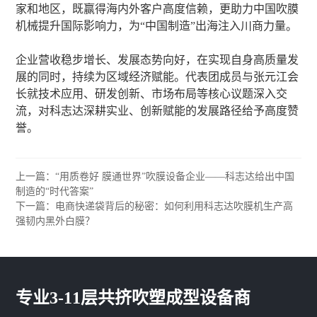
家和地区，既赢得海内外客户高度信赖，更助力中国吹膜
机械提升国际影响力，为“中国制造”出海注入川商力量。
企业营收稳步增长、发展态势向好，在实现自身高质量发
展的同时，持续为区域经济赋能。代表团成员与张元江会
长就技术应用、研发创新、市场布局等核心议题深入交
流，对科志达深耕实业、创新赋能的发展路径给予高度赞
誉。
上一篇：“用质卷好 膜通世界”吹膜设备企业——科志达给出中国
制造的“时代答案”
下一篇：电商快递袋背后的秘密：如何利用科志达吹膜机生产高
强韧内黑外白膜？
专业3-11层共挤吹塑成型设备商